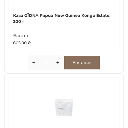
Кава GЇDNA Papua New Guinea Kongo Estate,
200 г
Багато
605,00
₴
−
+
В кошик