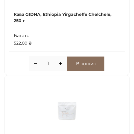
Кава GIDNA, Ethiopia Yirgacheffe Chelchele,
250 г
Багато
522,00
₴
−
+
В кошик