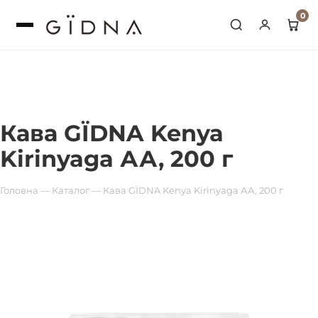
0
Переглянути кошик
Оформлення
Кава GЇDNA Kenya
Kirinyaga АА, 200 г
Головна
—
Каталог
—
Кава GЇDNA Kenya Kirinyaga АА, 200 г