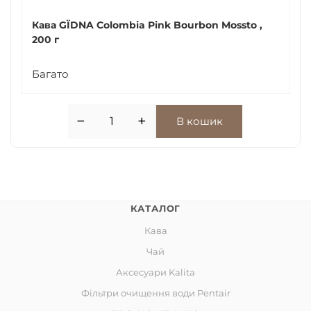
Кава GЇDNA Colombia Pink Bourbon Mossto ,
200 г
Багато
−
+
В кошик
КАТАЛОГ
Кава
Чай
Аксесуари Kalita
Фільтри очищення води Pentair