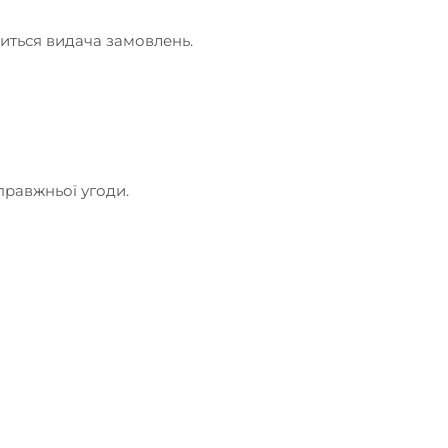
диться видача замовлень.
правжньої угоди.