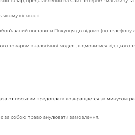
кий товар, представлений на Сайті Інтернет-магазину та
-якому кількості.
ї зобов’язаний поставити Покупця до відома (по телефону
його товаром аналогічної моделі, відмовитися від цього 
аза от посылки предоплата возвращается за минусом рас
ає за собою право анулювати замовлення.