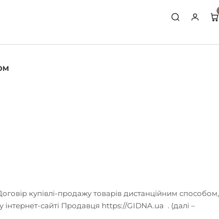
Переглянути кошик
Оформлення
ОМ
 Договір купівлі-продажу товарів дистанційним способом,
му інтернет-сайті Продавця
https://GIDNA.u
a . (далі –