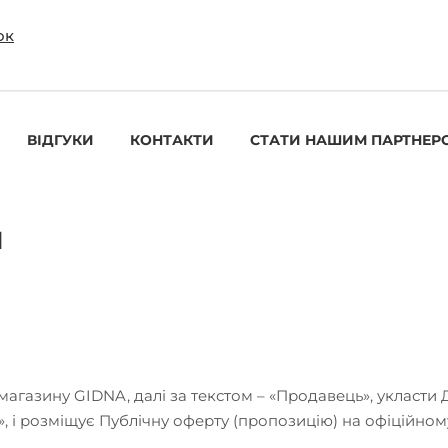
ок
ВІДГУКИ
КОНТАКТИ
СТАТИ НАШИМ ПАРТНЕР
и
магазину GIDNA, далі за текстом – «Продавець», укласти
р», і розміщує Публічну оферту (пропозицію) на офіційно