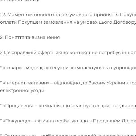
1.2. Моментом повного та безумовного прийняття Покупц
оплати Покупцем замовлення на умовах цього Договору, 
2. Поняття та визначення
2.1. У справжній оферті, якщо контекст не потребує іншо
* «товар» – моделі, аксесуари, комплектуючі та супровідн
* «Інтернет-магазин» – відповідно до Закону України «п
електронної угоди.
* «Продавець» – компанія, що реалізує товари, представле
* «Покупець» – фізична особа, уклало з Продавцем Догов
* «Замовлення» – вибір окремих позицій із переліку то