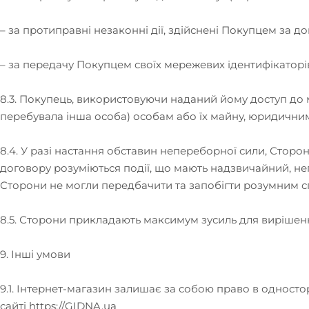
– за протиправні незаконні дії, здійснені Покупцем за д
– за передачу Покупцем своїх мережевих ідентифікаторів
8.3. Покупець, використовуючи наданий йому доступ до м
перебувала інша особа) особам або їх майну, юридични
8.4. У разі настання обставин непереборної сили, Стор
договору розуміються події, що мають надзвичайний, не
Сторони не могли передбачити та запобігти розумним 
8.5. Сторони прикладають максимум зусиль для вирішен
9. Інші умови
9.1. Інтернет-магазин залишає за собою право в одност
сайті
https://GIDNA.ua