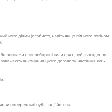
ний його діями (особисто, навіть якщо під його логіном
.
д обставинами непереборної сили для цілей сьогодення
 заважають виконання цього договору, настання яких
в.
мови попередньої публікації його на