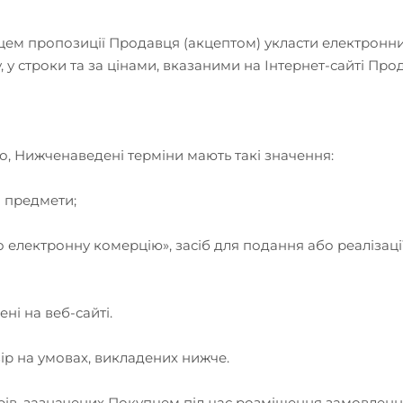
ем пропозиції Продавця (акцептом) укласти електронний
у строки та за цінами, вказаними на Інтернет-сайті Про
го, Нижченаведені терміни мають такі значення:
і предмети;
ро електронну комерцію», засіб для подання або реалізац
ні на веб-сайті.
ір на умовах, викладених нижче.
варів, зазначених Покупцем під час розміщення замовлен