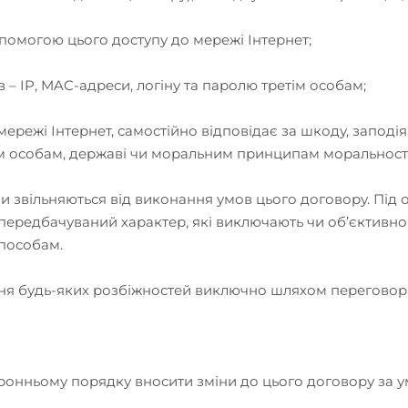
опомогою цього доступу до мережі Інтернет;
 – IP, MAC-адреси, логіну та паролю третім особам;
ережі Інтернет, самостійно відповідає за шкоду, заподія
м особам, державі чи моральним принципам моральності
они звільняються від виконання умов цього договору. Пі
передбачуваний характер, які виключають чи об’єктивно
способам.
ня будь-яких розбіжностей виключно шляхом переговорі
оронньому порядку вносити зміни до цього договору за у