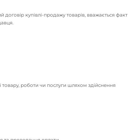
 договір купівлі-продажу товарів, вважається факт
давця.
ії товару, роботи чи послуги шляхом здійснення
ня та проведення оплати.