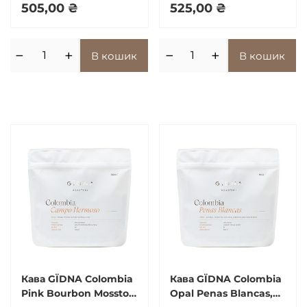
505,00
₴
525,00
₴
−
+
−
+
В кошик
В кошик
Кава GЇDNA Colombia
Кава GЇDNA Colombia
Pink Bourbon Mossto ,
Opal Penas Blancas,