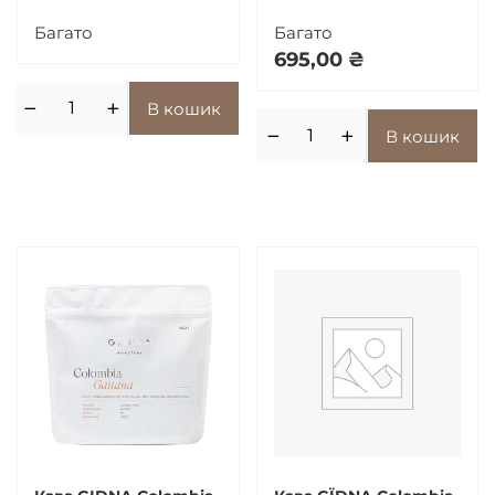
200 г
200 г
Багато
Багато
695,00
₴
−
+
В кошик
−
+
В кошик