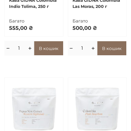
Кава GIDNA Colombia
Кава GЇDNA Colombia
Indio Tolima, 250 г
Las Moras, 200 г
Багато
Багато
555,00
₴
500,00
₴
−
+
−
+
В кошик
В кошик