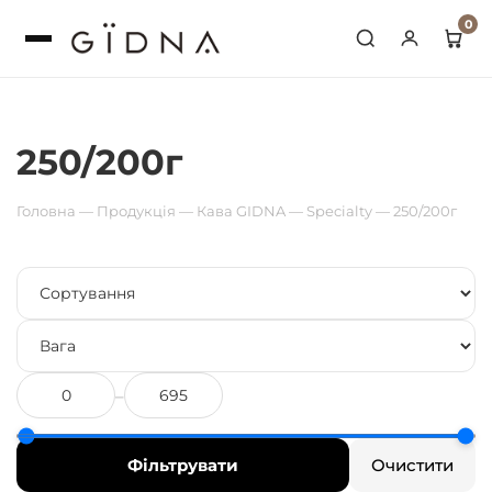
0
Переглянути кошик
250/200г
Оформлення
Головна
—
Продукція
—
Кава GIDNA
—
Specialty
—
250/200г
–
Фільтрувати
Очистити