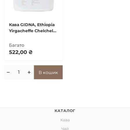
Кава GIDNA, Ethiopia
Yirgacheffe Chelchele,
250 г
Багато
522,00
₴
−
+
В кошик
КАТАЛОГ
Кава
Чай