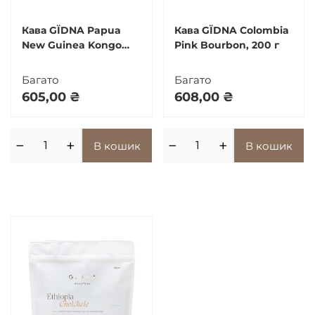
Кава GЇDNA Papua
Кава GЇDNA Colombia
New Guinea Kongo
Pink Bourbon, 200 г
Estate, 200 г
Багато
Багато
605,00
₴
608,00
₴
−
+
−
+
В кошик
В кошик